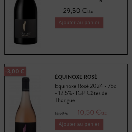
Prix
29,50 €
ttc
Ajouter au panier
-3,00 €
ÉQUINOXE ROSÉ
Equinoxe Rosé 2024 - 75cl
- 12.5%- IGP Côtes de
Thongue
Prix de base
Prix
10,50 €
ttc
13,50 €
Ajouter au panier