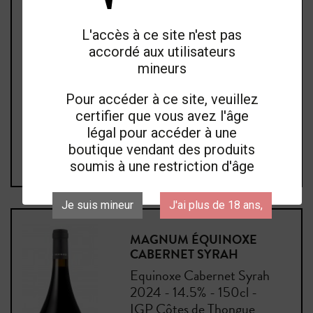
Equinoxe Cabernet Syrah
2024 - 14.5% - 75cl - IGP
L'accès à ce site n'est pas
Côtes de Thongue
accordé aux utilisateurs
mineurs
Prix
13,50 €
ttc
Pour accéder à ce site, veuillez
Ajouter au panier
certifier que vous avez l'âge
légal pour accéder à une
boutique vendant des produits
soumis à une restriction d'âge
Je suis mineur
J'ai plus de 18 ans,
MAGNUM ÉQUINOXE
CABERNET SYRAH
Equinoxe Cabernet Syrah
2024 - 14.5% - 150cl -
IGP Côtes de Thongue