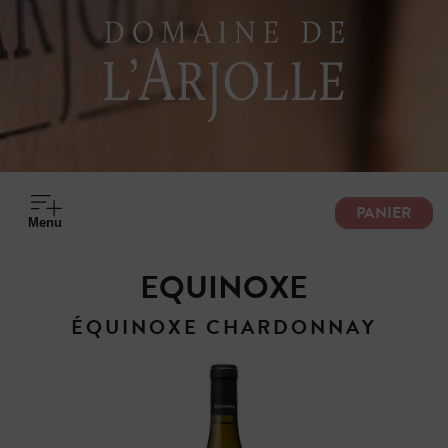
PANIER
M
e
n
u
EQUINOXE
ÉQUINOXE CHARDONNAY