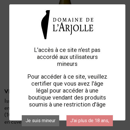
L'accès à ce site n'est pas
accordé aux utilisateurs
2025
mineurs
Pour accéder à ce site, veuillez
certifier que vous avez l'âge
légal pour accéder à une
VINIFICATION & ÉLEVAGE
boutique vendant des produits
Issu de la première presse. Fermentation alcoolique
soumis à une restriction d'âge
entre 15°C et 18°C. 2/3 élevage en barriques sur lies
(10 mois) avec bâtonnage pendant 2 mois 1/3 élevage
en cuve.
Je suis mineur
J'ai plus de 18 ans,