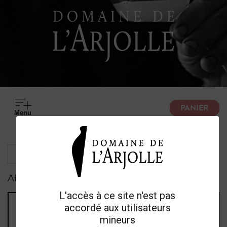
PANIER
M
e
n
u
Affichage 1-6 de 6 article(s)
L'accès à ce site n'est pas
accordé aux utilisateurs
BRUT DE BARRIQUE
mineurs