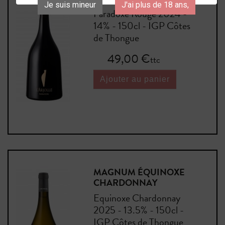
Je suis mineur
J'ai plus de 18 ans,
Paradoxe Rouge 2024 -
14% - 150cl - IGP Côtes
de Thongue
Prix
49,00 €
ttc
Ajouter au panier
MAGNUM ÉQUINOXE
CHARDONNAY
Equinoxe Chardonnay
2025 - 13.5% - 150cl -
IGP Côtes de Thongue