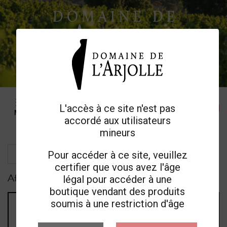
PANIER
L'accès à ce site n'est pas
M
e
n
u
accordé aux utilisateurs
mineurs
Pour accéder à ce site, veuillez
certifier que vous avez l'âge
Affichage 1-3 de 3 article(s)
légal pour accéder à une
boutique vendant des produits
soumis à une restriction d'âge
MAGNUM PARADOXE
ROUGE