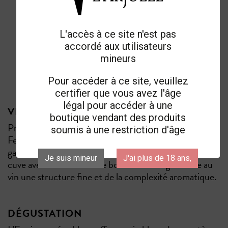
L'accès à ce site n'est pas
accordé aux utilisateurs
mineurs
Pour accéder à ce site, veuillez
certifier que vous avez l'âge
légal pour accéder à une
VINIFICATION & ÉLEVAGE
boutique vendant des produits
Pressurage direct avec séparation des jus.
soumis à une restriction d'âge
Fermentation avec contrôle des températures pour
garder tous les arômes. Élevage pendant cinq mois en
Je suis mineur
J'ai plus de 18 ans,
cuve avec des douelles de bois. Cet élevage donne au
vin une structure fine et de la complexité aromatique.
DÉGUSTATION