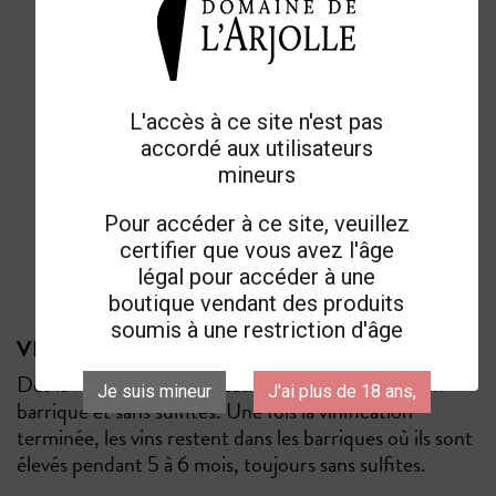
L'accès à ce site n'est pas
accordé aux utilisateurs
mineurs
Pour accéder à ce site, veuillez
2025
certifier que vous avez l'âge
légal pour accéder à une
boutique vendant des produits
soumis à une restriction d'âge
VINIFICATION & ÉLEVAGE
Dès la récolte, la fermentation des raisins se fait en
Je suis mineur
J'ai plus de 18 ans,
barrique et sans sulfites. Une fois la vinification
terminée, les vins restent dans les barriques où ils sont
élevés pendant 5 à 6 mois, toujours sans sulfites.