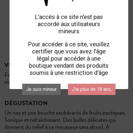
L'accès à ce site n'est pas
accordé aux utilisateurs
mineurs
Pour accéder à ce site, veuillez
certifier que vous avez l'âge
légal pour accéder à une
VINIFICATION & ÉLEVAGE
boutique vendant des produits
soumis à une restriction d'âge
Fermentation alcoolique entre 15°C et 18°C. Une fois
vinifié, le vin est désalcoolisé par évaporation sous vide.
Je suis mineur
J'ai plus de 18 ans,
DÉGUSTATION
Un nez et une bouche exubérants de fruits exotiques.
Tonique et rafraîchissant. Des bulles délicates qui
donnent du relief à ce mousseux sans alcool. A