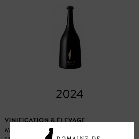
2024
VINIFICATION & ÉLEVAGE
Macération pré-fermentaire à froid, puis macération
carbonique pour la Syrah en haute densité.