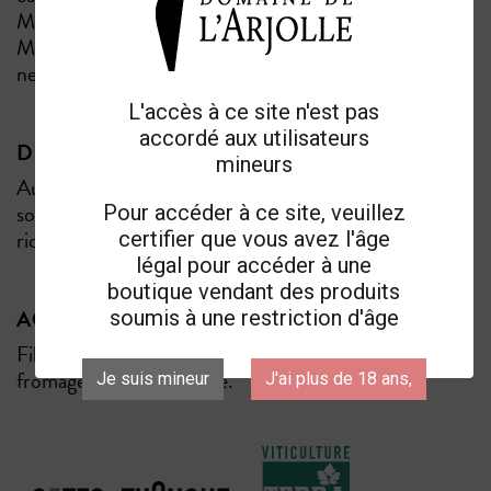
Macération sous marc de 15 jours pour le Grenache,
Merlot et Cabernet. Elevage de 12 mois en barriques
neuves.
L'accès à ce site n'est pas
accordé aux utilisateurs
DÉGUSTATION
mineurs
Au nez, explosion de fruits noirs et de violette. Un
soupçon de boisé torréfié. Un palais dense et complet,
Pour accéder à ce site, veuillez
riche et fin. Une bouche longue et suave.
certifier que vous avez l'âge
légal pour accéder à une
boutique vendant des produits
ACCORDS METS ET VIN
soumis à une restriction d'âge
Filet de bœuf, filet mignon, magret de canard,
fromage persillé ou affiné.
Je suis mineur
J'ai plus de 18 ans,