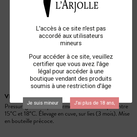
L'accès à ce site n'est pas
accordé aux utilisateurs
mineurs
Pour accéder à ce site, veuillez
certifier que vous avez l'âge
2025
légal pour accéder à une
boutique vendant des produits
soumis à une restriction d'âge
VINIFICATION & ÉLEVAGE
Je suis mineur
J'ai plus de 18 ans,
Pressurage direct puis fermentation alcoolique entre
15°C et 18°C. Élevage en cuve, sur lies (3 mois). Mise
en bouteille précoce.