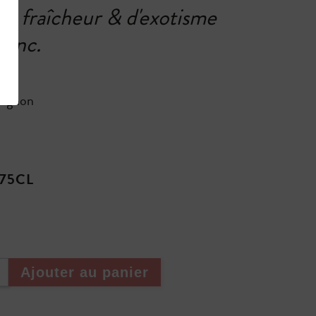
de fraîcheur & d'exotisme
lanc.
vignon
 75CL
Ajouter au panier