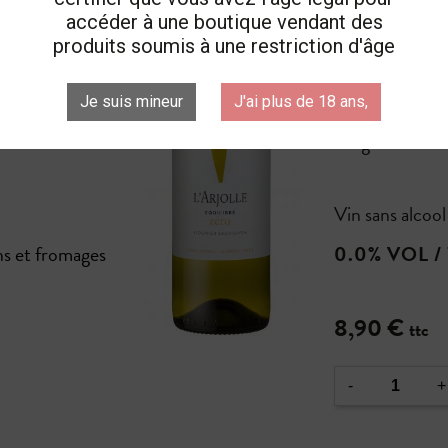
Un vent 
accéder à une boutique vendant des
produits soumis à une restriction d'âge
pour ce b
exotiques et
ge ces
Je suis mineur
J'ai plus de 18 ans,
 Un blanc
Viognier - Sau
Vin sans alcool
ons et fromages
0.0% VOL /
8,90 €
ttc
-
+