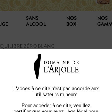
SANS
NOS
NOS
UGE
ALCOOL
BOX
GAMM
ARLEQ
PARAD
EQUILIBRE ZÉRO BLANC
LES É
EQUIN
SANS-ALCOOL
LES F
EQUILIBRE ZÉRO BLANC
EQUILI
SANS S
L'accès à ce site n'est pas accordé aux
DOUCEU
utilisateurs mineurs
C. Une fois
SANS 
on sous vide.
Pour accéder à ce site, veuillez
MAGN
certifier que vous avez l'âge légal pour