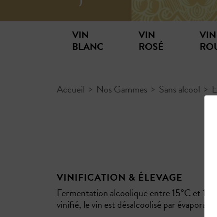
VIN
VIN
VIN
BLANC
ROSÉ
RO
Accueil
Nos Gammes
Sans alcool
VINIFICATION & ÉLEVAGE
Fermentation alcoolique entre 15°C et 18°
vinifié, le vin est désalcoolisé par évaporati