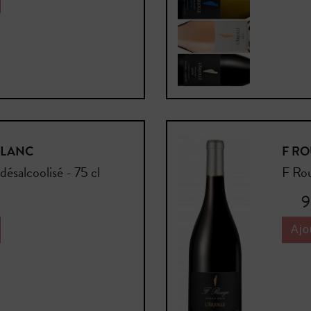
BLANC
F RO
désalcoolisé - 75 cl
F Rou
Prix
9
Ajo