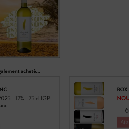
également acheté...
ANC
BOX 
2025 - 12% - 75 cl IGP
NOU
lanc
Prix
6
Ajo