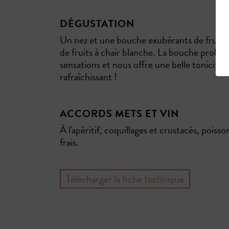
DÉGUSTATION
Un nez et une bouche exubérants de fruits 
de fruits à chair blanche. La bouche prolon
sensations et nous offre une belle tonicité.
rafraîchissant !
ACCORDS METS ET VIN
À l'apéritif, coquillages et crustacés, poiss
frais.
Télécharger la fiche technique