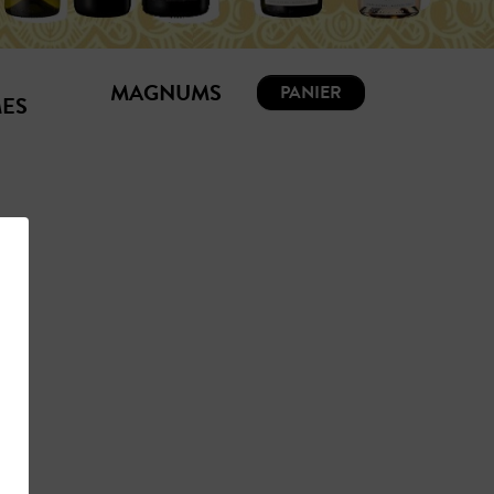
MAGNUMS
PANIER
ES
UIN
OXE
TONNANTS
OXE
BRE
ULFITE
RS & BULLES
ALCOOL
UMS